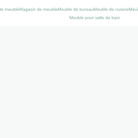
de meuble
Magasin de meuble
Meuble de bureau
Meuble de cuisine
Meub
Meuble pour salle de bain