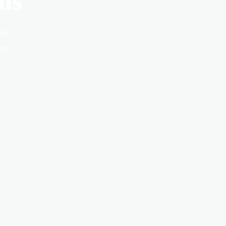
ls
in
ns
r