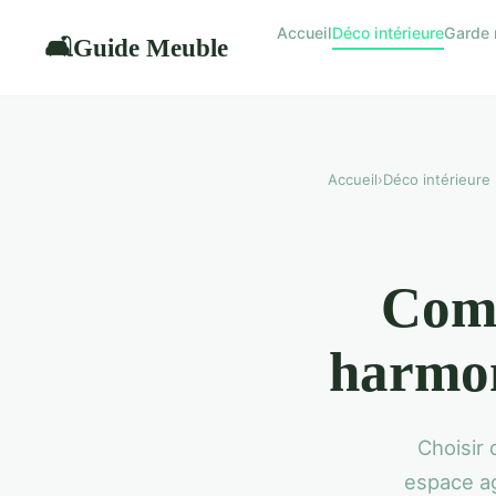
Accueil
Déco intérieure
Garde 
Guide Meuble
🛋
Accueil
›
Déco intérieure
Comm
harmon
Choisir
espace ag