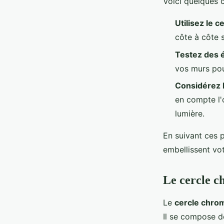
Voici quelques c
Utilisez le 
côte à côte 
Testez des é
vos murs pou
Considérez l
en compte l'o
lumière.
En suivant ces 
embellissent vot
Le cercle c
Le
cercle chro
Il se compose 