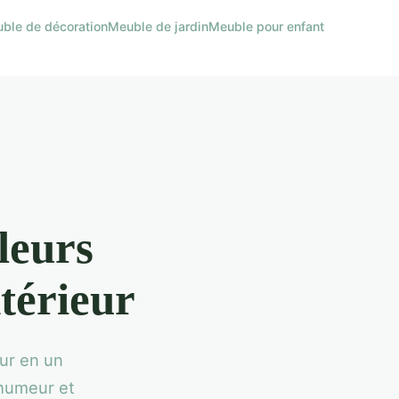
ble de décoration
Meuble de jardin
Meuble pour enfant
leurs
térieur
ur en un
 humeur et