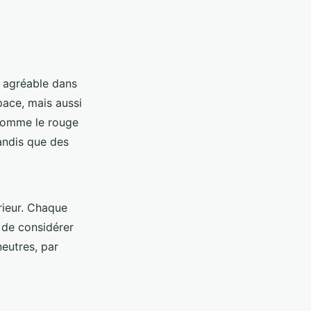
 agréable dans
pace, mais aussi
 comme le rouge
andis que des
rieur. Chaque
 de considérer
neutres, par