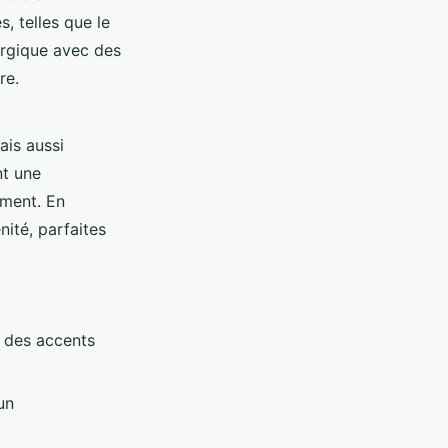
s, telles que le
ergique avec des
re.
ais aussi
nt une
ement. En
ité, parfaites
 des accents
un