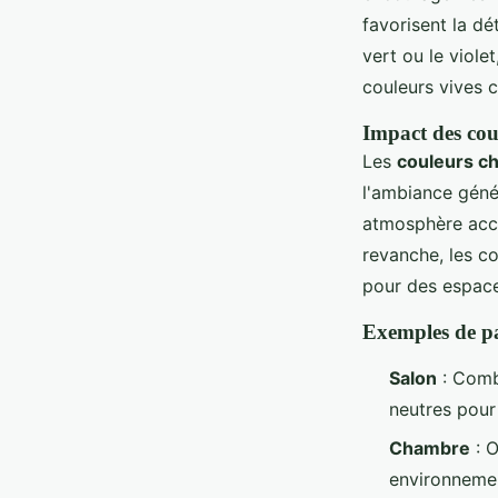
favorisent la d
vert ou le viole
couleurs vives c
Impact des cou
Les
couleurs c
l'ambiance géné
atmosphère accu
revanche, les co
pour des espac
Exemples de pa
Salon
: Comb
neutres pour 
Chambre
: O
environnemen