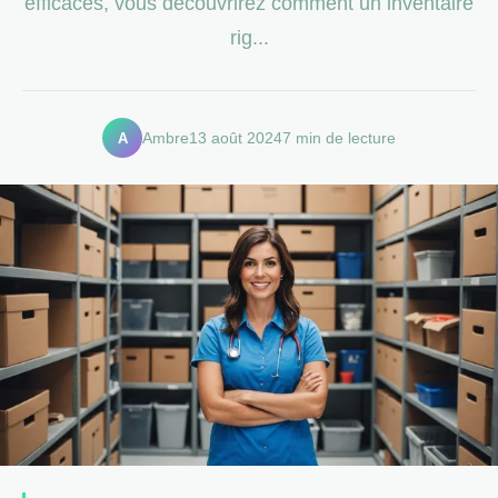
efficaces, vous découvrirez comment un inventaire
rig...
A
Ambre
13 août 2024
7 min de lecture